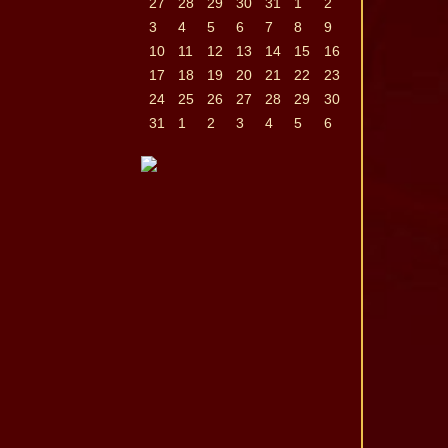
27
28
29
30
31
1
2
3
4
5
6
7
8
9
10
11
12
13
14
15
16
17
18
19
20
21
22
23
24
25
26
27
28
29
30
31
1
2
3
4
5
6