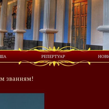
ІША
РЕПЕРТУАР
НОВ
ним званням!