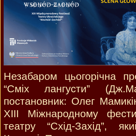
Незабаром цьогорічна пр
“Сміх лангусти” (Дж.М
постановник: Олег Мамикін
ХІІІ Міжнародному фести
театру “Схід-Захід”, як