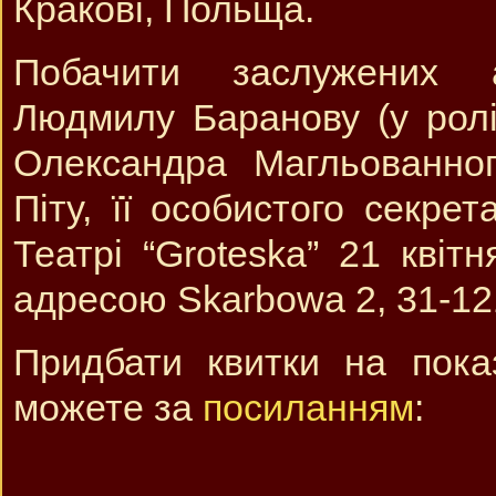
Кракові, Польща.
Побачити заслужених а
Людмилу Баранову (у рол
Олександра Магльованно
Піту, її особистого секре
Театрі “Groteska” 21 квіт
адресою Skarbowa 2, 31-12
Придбати квитки на пока
можете за
посиланням
: