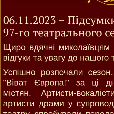
06.11.2023 – Підсумк
97-го театрального с
Щиро вдячні миколаївцям з
відгуки та увагу до нашого 
Успішно розпочали сезон
"Віват Європа!" за ці д
містян. Артисти-вокаліс
артисти драми у супровод
театру спробували переда