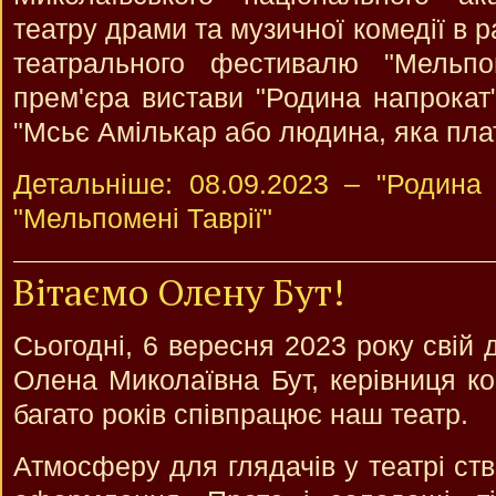
театру драми та музичної комедії в
театрального фестивалю "Мельпом
прем'єра вистави "Родина напрокат"
"Мсьє Амількар або людина, яка пла
Детальніше: 08.09.2023 – "Родина
"Мельпомені Таврії"
Вітаємо Олену Бут!
Сьогодні, 6 вересня 2023 року свій
Олена Миколаївна Бут, керівниця ко
багато років співпрацює наш театр.
Атмосферу для глядачів у театрі ст